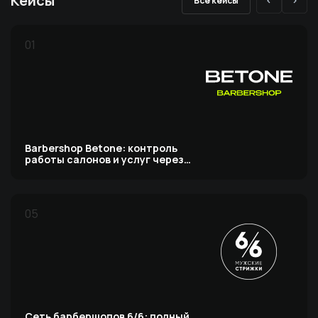
Кейсы
Все кейсы
01
Barbershop Betone: контроль
работы салонов и услуг через
видеоаналитику
05
Сеть барбершопов 6/6: полный